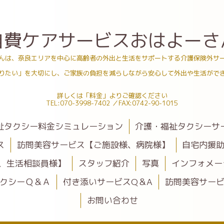
自費ケアサービスおはよーさ
んは、奈良エリアを中心に高齢者の外出と生活をサポートする介護保険外サ
りたい」を大切にし、ご家族の負担を減らしながら安心して外出や生活がで
詳しくは「料金」よりご確認ください
TEL:070-3998-7402 ／FAX:0742-90-1015
祉タクシー料金シミュレーション
介護・福祉タクシーサ
ス
訪問美容サービス【ご施設様、病院様】
自宅内援
、生活相談員様】
スタッフ紹介
写真
インフォメー
クシーＱ＆Ａ
付き添いサービスQ＆A
訪問美容サービ
お問い合わせ