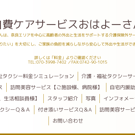
自費ケアサービスおはよーさ
んは、奈良エリアを中心に高齢者の外出と生活をサポートする介護保険外サ
りたい」を大切にし、ご家族の負担を減らしながら安心して外出や生活がで
詳しくは「料金」よりご確認ください
TEL:070-3998-7402 ／FAX:0742-90-1015
祉タクシー料金シミュレーション
介護・福祉タクシーサ
ス
訪問美容サービス【ご施設様、病院様】
自宅内援
、生活相談員様】
スタッフ紹介
写真
インフォメー
クシーＱ＆Ａ
付き添いサービスQ＆A
訪問美容サービ
お問い合わせ