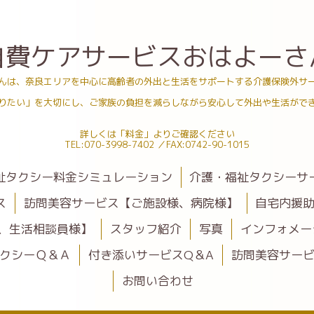
自費ケアサービスおはよーさ
んは、奈良エリアを中心に高齢者の外出と生活をサポートする介護保険外サ
りたい」を大切にし、ご家族の負担を減らしながら安心して外出や生活がで
詳しくは「料金」よりご確認ください
TEL:070-3998-7402 ／FAX:0742-90-1015
祉タクシー料金シミュレーション
介護・福祉タクシーサ
ス
訪問美容サービス【ご施設様、病院様】
自宅内援
、生活相談員様】
スタッフ紹介
写真
インフォメー
クシーＱ＆Ａ
付き添いサービスQ＆A
訪問美容サービ
お問い合わせ