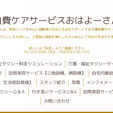
自費ケアサービスおはよーさ
んは、奈良エリアを中心に高齢者の外出と生活をサポートする介護保険外サ
りたい」を大切にし、ご家族の負担を減らしながら安心して外出や生活がで
詳しくは「料金」よりご確認ください
TEL:070-3998-7402 ／FAX:0742-90-1015
祉タクシー料金シミュレーション
介護・福祉タクシーサ
ス
訪問美容サービス【ご施設様、病院様】
自宅内援
、生活相談員様】
スタッフ紹介
写真
インフォメー
クシーＱ＆Ａ
付き添いサービスQ＆A
訪問美容サービ
お問い合わせ