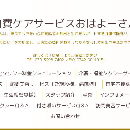
自費ケアサービスおはよーさ
んは、奈良エリアを中心に高齢者の外出と生活をサポートする介護保険外サ
りたい」を大切にし、ご家族の負担を減らしながら安心して外出や生活がで
詳しくは「料金」よりご確認ください
TEL:070-3998-7402 ／FAX:0742-90-1015
祉タクシー料金シミュレーション
介護・福祉タクシーサ
ス
訪問美容サービス【ご施設様、病院様】
自宅内援
、生活相談員様】
スタッフ紹介
写真
インフォメー
クシーＱ＆Ａ
付き添いサービスQ＆A
訪問美容サービ
お問い合わせ