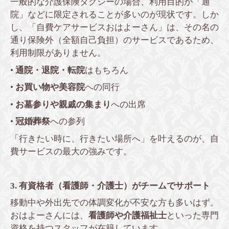
一般的な介護保険タクシーの場合、利用目的が「通
院」などに限定されることが多いのが現状です。しか
し、「自費ケアサービスおはよーさん」は、その名の
通り保険外（全額自己負担）のサービスであるため、
利用制限がありません。
•
通院・退院・転院
はもちろん
•
お買い物や美容院
への同行
•
お墓参りや親戚の集まり
への出席
•
冠婚葬祭
への参列
「行きたい時に、行きたい場所へ」を叶えるのが、自
費サービスの最大の強みです。
3. 有資格者（看護師・介護士）がチームでサポート
移動中や外出先での体調変化が不安な方も多いはず。
おはよーさんには、
看護師や介護福祉士
といった専門
資格を持つスタッフが在籍しています。