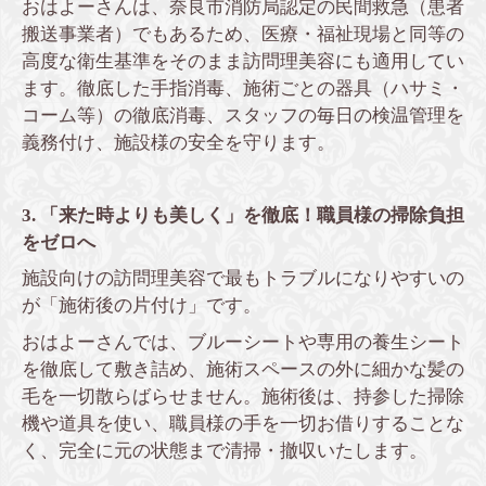
おはよーさんは、奈良市消防局認定の民間救急（患者
搬送事業者）でもあるため、医療・福祉現場と同等の
高度な衛生基準をそのまま訪問理美容にも適用してい
ます。徹底した手指消毒、施術ごとの器具（ハサミ・
コーム等）の徹底消毒、スタッフの毎日の検温管理を
義務付け、施設様の安全を守ります。
3. 「来た時よりも美しく」を徹底！職員様の掃除負担
をゼロへ
施設向けの訪問理美容で最もトラブルになりやすいの
が「施術後の片付け」です。
おはよーさんでは、ブルーシートや専用の養生シート
を徹底して敷き詰め、施術スペースの外に細かな髪の
毛を一切散らばらせません。施術後は、持参した掃除
機や道具を使い、職員様の手を一切お借りすることな
く、完全に元の状態まで清掃・撤収いたします。