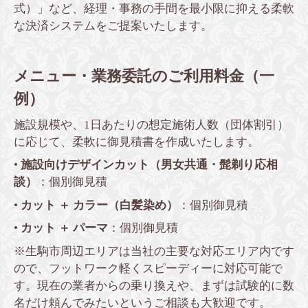
式）」など、経理・事務の手間を最小限に抑える柔軟
な決済システムをご提案いたします。
メニュー・業務委託のご利用料金（一
例）
施設規模や、1日あたりの想定施術人数（団体割引）
に応じて、柔軟に御見積書を作成いたします。
•
施設向けデザインカット（男女共通・髭剃り応相
談）
：個別御見積
•
カット ＋ カラー（白髪染め）
：個別御見積
•
カット ＋ パーマ
：個別御見積
※生駒市周辺エリアは当社の主要な対応エリア内です
ので、フットワーク軽くスピーディーに対応可能で
す。現在の業者からの乗り換えや、まずは試験的に数
名だけ頼んでみたいというご相談も大歓迎です。