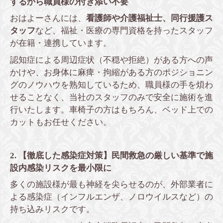
するから職員様の付き添い不要
おはよーさんには、
看護師や介護福祉士、同行援護ス
タッフ
など、福祉・医療の専門資格を持ったスタッフ
が在籍・連携しています。
認知症による周辺症状（不穏や拒絶）がある方への声
かけや、お身体に麻痺・拘縮がある方のポジショニン
グのノウハウを熟知しているため、職員様の手を煩わ
せることなく、当社のスタッフのみで安全に施術を進
行いたします。車椅子の方はもちろん、ベッド上での
カットもお任せください。
2. 【徹底した感染症対策】民間救急の厳しい基準で施
設内感染リスクを最小限に
多くの施設様が最も神経を尖らせるのが、外部業者に
よる感染症（インフルエンザ、ノロウイルスなど）の
持ち込みリスクです。