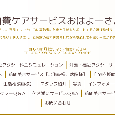
自費ケアサービスおはよーさ
んは、奈良エリアを中心に高齢者の外出と生活をサポートする介護保険外サ
りたい」を大切にし、ご家族の負担を減らしながら安心して外出や生活がで
詳しくは「料金」よりご確認ください
TEL:070-3998-7402 ／FAX:0742-90-1015
祉タクシー料金シミュレーション
介護・福祉タクシーサ
ス
訪問美容サービス【ご施設様、病院様】
自宅内援
、生活相談員様】
スタッフ紹介
写真
インフォメー
クシーＱ＆Ａ
付き添いサービスQ＆A
訪問美容サービ
お問い合わせ