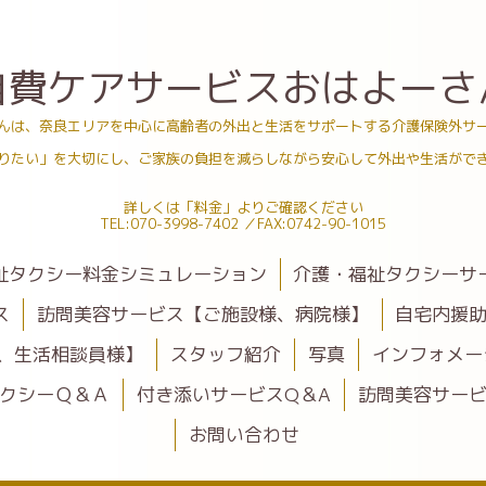
自費ケアサービスおはよーさ
んは、奈良エリアを中心に高齢者の外出と生活をサポートする介護保険外サ
りたい」を大切にし、ご家族の負担を減らしながら安心して外出や生活がで
詳しくは「料金」よりご確認ください
TEL:070-3998-7402 ／FAX:0742-90-1015
祉タクシー料金シミュレーション
介護・福祉タクシーサ
ス
訪問美容サービス【ご施設様、病院様】
自宅内援
、生活相談員様】
スタッフ紹介
写真
インフォメー
クシーＱ＆Ａ
付き添いサービスQ＆A
訪問美容サービ
お問い合わせ